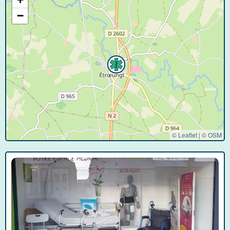
−
© Leaflet
|
©
OSM