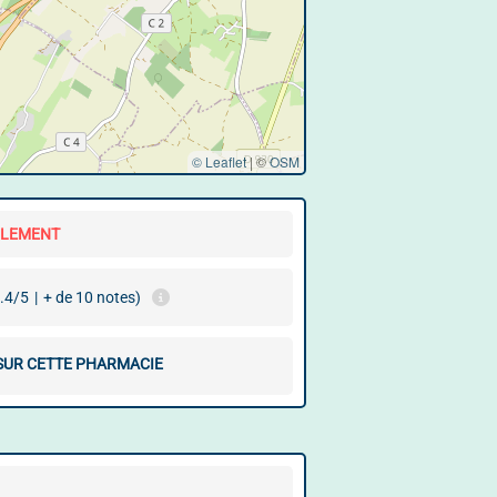
© Leaflet
|
©
OSM
LLEMENT
.4/5
|
+ de 10 notes)
 SUR CETTE PHARMACIE