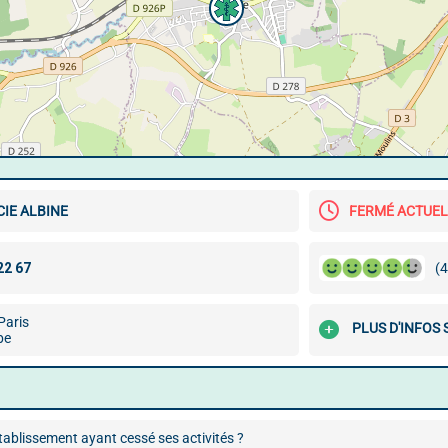
IE ALBINE
FERMÉ ACTUE
(4
Paris
PLUS D'INFOS
be
ablissement ayant cessé ses activités ?